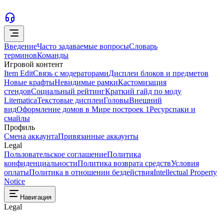
Введение
Часто задаваемые вопросы
Словарь
терминов
Команды
Игровой контент
Item Edit
Связь с модераторами
Дисплеи блоков и предметов
Новые крафты
Невидимые рамки
Кастомизация
стендов
Социальный рейтинг
Краткий гайд по моду
Litematica
Текстовые дисплеи
Головы
Внешний
вид
Оформление домов в Мире построек 1
Ресурспаки и
смайлы
Профиль
Смена аккаунта
Привязанные аккаунты
Legal
Пользовательское соглашение
Политика
конфиденциальности
Политика возврата средств
Условия
оплаты
Политика в отношении бездействия
Intellectual Property
Notice
Навигация
Legal