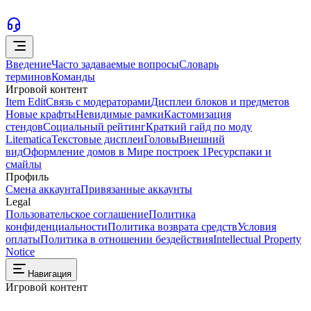
Введение
Часто задаваемые вопросы
Словарь
терминов
Команды
Игровой контент
Item Edit
Связь с модераторами
Дисплеи блоков и предметов
Новые крафты
Невидимые рамки
Кастомизация
стендов
Социальный рейтинг
Краткий гайд по моду
Litematica
Текстовые дисплеи
Головы
Внешний
вид
Оформление домов в Мире построек 1
Ресурспаки и
смайлы
Профиль
Смена аккаунта
Привязанные аккаунты
Legal
Пользовательское соглашение
Политика
конфиденциальности
Политика возврата средств
Условия
оплаты
Политика в отношении бездействия
Intellectual Property
Notice
Навигация
Игровой контент