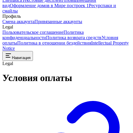
Litematica
Текстовые дисплеи
Головы
Внешний
вид
Оформление домов в Мире построек 1
Ресурспаки и
смайлы
Профиль
Смена аккаунта
Привязанные аккаунты
Legal
Пользовательское соглашение
Политика
конфиденциальности
Политика возврата средств
Условия
оплаты
Политика в отношении бездействия
Intellectual Property
Notice
Навигация
Legal
Условия оплаты