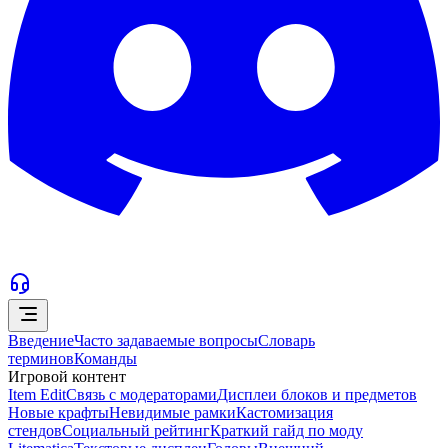
Введение
Часто задаваемые вопросы
Словарь
терминов
Команды
Игровой контент
Item Edit
Связь с модераторами
Дисплеи блоков и предметов
Новые крафты
Невидимые рамки
Кастомизация
стендов
Социальный рейтинг
Краткий гайд по моду