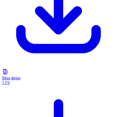
Мир ферм
5 Гб