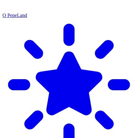
О PepeLand