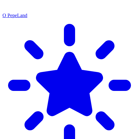
О PepeLand