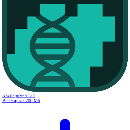
Эксперимент
34
Все миры
·
700 Мб